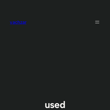
Skip
to
content
vachzar
used