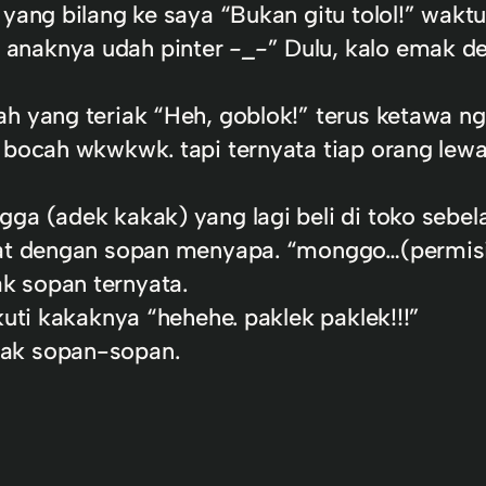
yang bilang ke saya “Bukan gitu tolol!” wakt
 anaknya udah pinter
-_-
” Dulu, kalo emak d
ah yang teriak “Heh, goblok!” terus ketawa n
 bocah wkwkwk. tapi ternyata tiap orang lewa
ga (adek kakak) yang lagi beli di toko sebel
wat dengan sopan menyapa. “monggo…(permisi
k sopan ternyata.
kuti kakaknya “hehehe. paklek paklek!!!”
gak sopan-sopan.