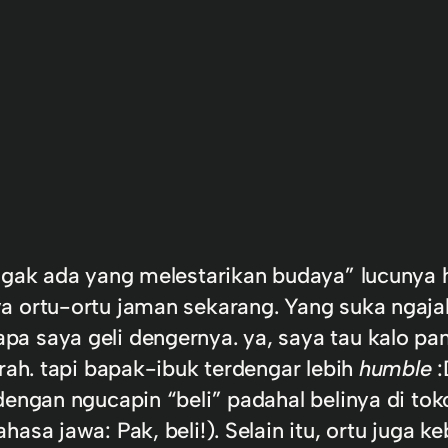
g gak ada yang melestarikan budaya” lucunya 
a ortu-ortu jaman sekarang. Yang suka ngaja
a saya geli dengernya. ya, saya tau kalo pan
erah. tapi bapak-ibuk terdengar lebih
humble
:
 dengan ngucapin “beli” padahal belinya di tok
hasa jawa: Pak, beli!). Selain itu, ortu jug