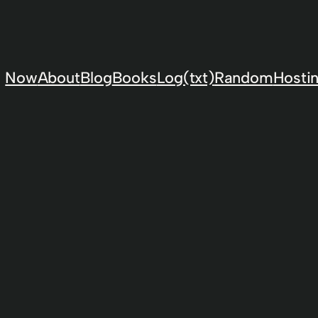
Now
About
Blog
Books
Log(txt)
Random
Hostin