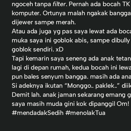
ngoceh tanpa
filter
. Pernah ada bocah TK 
komputer. Ortunya malah ngakak bangga
dijewer sampe merah.
Atau ada juga yg pas saya lewat ada boc
muka saya ini goblok abis, sampe dibully
goblok sendiri. xD
Tapi kemarin saya seneng ada anak tetang
lagi di depan rumah, kedua bocah ini le
pun bales senyum bangga. masih ada ana
Si adeknya ikutan “Monggo.. paklek..” dii
Demit lah. anak jaman sekarang emang 
saya masih muda gini kok dipanggil Om!
‪#‎
mendadakSedih‬
‪#‎
menolakTua‬