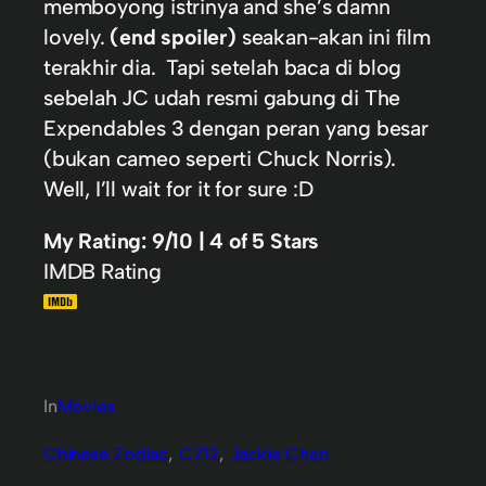
memboyong istrinya and she’s damn
lovely.
(end spoiler)
seakan-akan ini film
terakhir dia. Tapi setelah baca di blog
sebelah JC udah resmi gabung di The
Expendables 3 dengan peran yang besar
(bukan cameo seperti Chuck Norris).
Well, I’ll wait for it for sure :D
My Rating: 9/10 | 4 of 5 Stars
IMDB Rating
In
Movies
Chinese Zodiac
, 
CZ12
, 
Jackie Chan