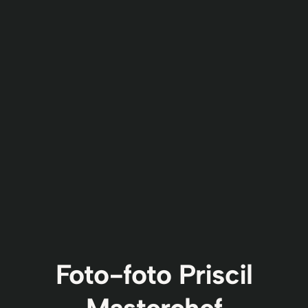
Foto-foto Priscil