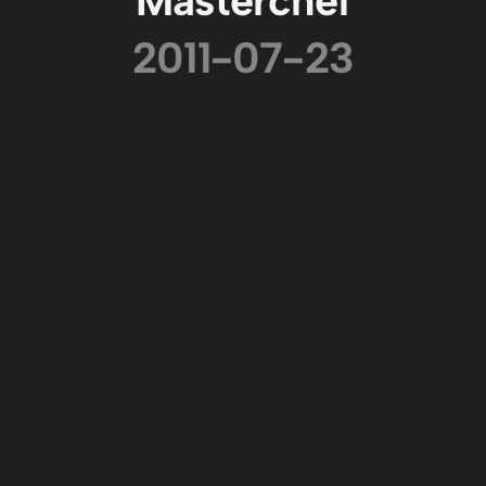
Masterchef
2011-07-23