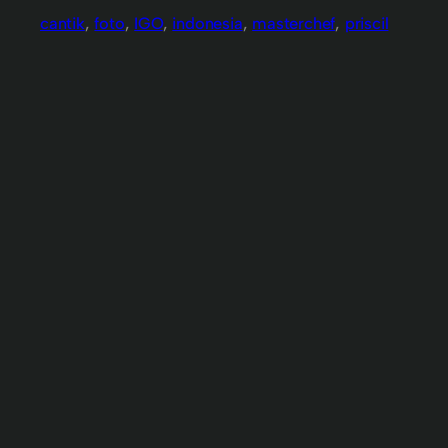
cantik
, 
foto
, 
IGO
, 
indonesia
, 
masterchef
, 
priscil