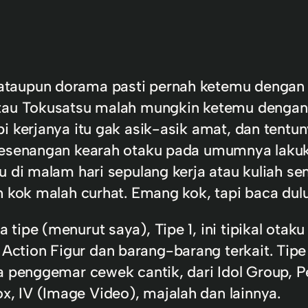
taupun dorama pasti pernah ketemu dengan k
atau Tokusatsu malah mungkin ketemu dengan
pi kerjanya itu gak asik-asik amat, dan tent
kesenangan kearah otaku pada umumnya lakuka
u di malam hari sepulang kerja atau kuliah s
h kok malah curhat. Emang kok, tapi baca dul
 tipe (menurut saya), Tipe 1, ini tipikal ot
ion Figur dan barang-barang terkait. Tipe 2,
ka penggemar cewek cantik, dari Idol Group, 
 IV (Image Video), majalah dan lainnya.