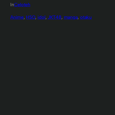
In
Celoteh
Anime
, 
HSO
, 
idol
, 
JKT48
, 
manga
, 
otaku