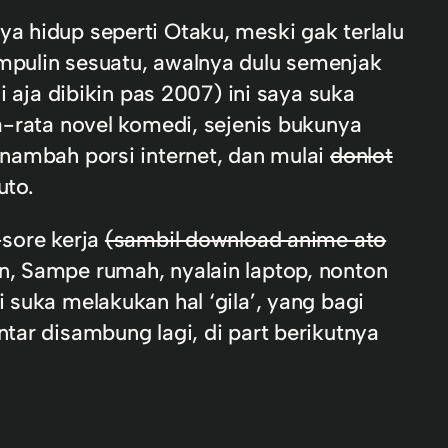
a hidup seperti Otaku, meski gak terlalu
umpulin sesuatu, awalnya dulu semenjak
i aja dibikin pas 2007) ini saya suka
ta-rata novel komedi, sejenis bukunya
 nambah porsi internet, dan mulai
donlot
uto.
-sore kerja
(sambil download anime ato
an, Sampe rumah, nyalain laptop, nonton
 suka melakukan hal ‘gila’, yang bagi
tar disambung lagi, di part berikutnya