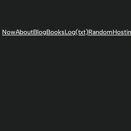
Now
About
Blog
Books
Log(txt)
Random
Hostin