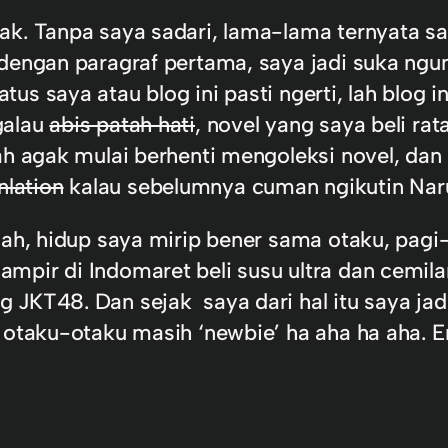
k. Tanpa saya sadari, lama-lama ternyata say
 dengan paragraf pertama, saya jadi suka ng
s saya atau blog ini pasti ngerti, lah blog in
galau
abis patah hati
, novel yang saya beli ra
ah agak mulai berhenti mengoleksi novel, dan
nlation
kalau sebelumnya cuman ngikutin Nar
iah, hidup saya mirip bener sama otaku, pagi
ampir di Indomaret beli susu ultra dan cemil
JKT48. Dan sejak saya dari hal itu saya jadi
 otaku-otaku masih ‘newbie’ ha aha ha aha. En