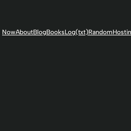
Now
About
Blog
Books
Log(txt)
Random
Hostin