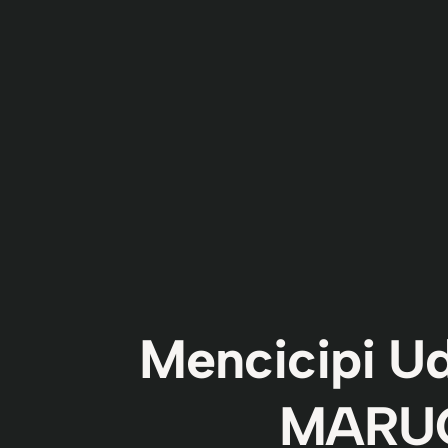
Mencicipi U
MARU