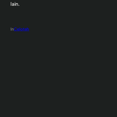
lain.
In
Celoteh