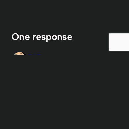
One response
ROE
2008-02-07
keren banget sentilannya…
Reply