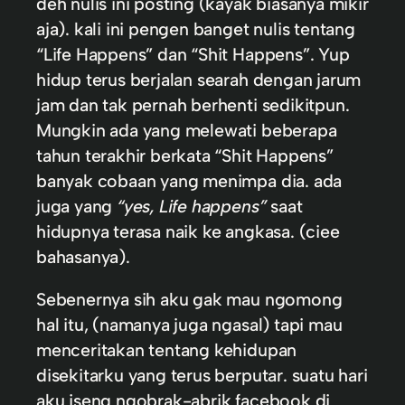
deh nulis ini posting (kayak biasanya mikir
aja). kali ini pengen banget nulis tentang
“Life Happens” dan “Shit Happens”. Yup
hidup terus berjalan searah dengan jarum
jam dan tak pernah berhenti sedikitpun.
Mungkin ada yang melewati beberapa
tahun terakhir berkata “Shit Happens”
banyak cobaan yang menimpa dia. ada
juga yang
“yes, Life happens”
saat
hidupnya terasa naik ke angkasa. (ciee
bahasanya).
Sebenernya sih aku gak mau ngomong
hal itu, (namanya juga ngasal) tapi mau
menceritakan tentang kehidupan
disekitarku yang terus berputar. suatu hari
aku iseng ngobrak-abrik facebook di