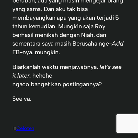
berubah, ada yang masih mengejar orang
yang sama. Dan aku tak bisa
membayangkan apa yang akan terjadi 5
tahun kemudian. Mungkin saja Roy
berhasil menikah dengan Niah, dan
sementara saya masih Berusaha nge-
Add
FB-nya. mungkin.
Biarkanlah waktu menjawabnya.
let’s see
it later
. hehehe
ngaco banget kan postingannya?
See ya.
In
Celoteh