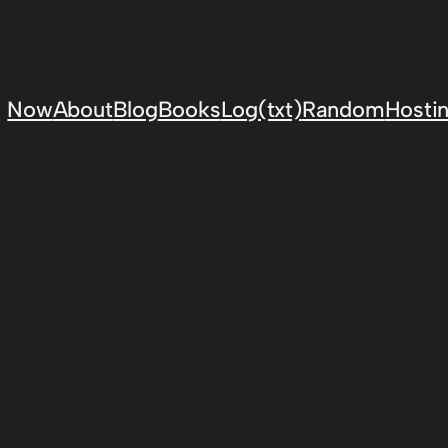
Now
About
Blog
Books
Log(txt)
Random
Hostin