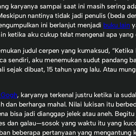
ang karyanya sampai saat ini masih sering 
Meskipun nantinya tidak jadi penulis (beda d
engumpulkan ini berlanjut menjadi
buku lain
y
ain ketika aku cukup telat mengenal apa yang
ukan judul cerpen yang kumaksud, “Ketika h
baca sendiri, aku menemukan sudut pandang b
 sejak dibuat, 15 tahun yang lalu. Atau mung
n Gogh
, karyanya terkenal justru ketika ia su
dan berharga mahal. Nilai lukisan itu berbed
na bisa jadi dianggap jelek atau aneh. Begit
nes dan galau—sosok yang waktu itu yang kuco
ban beberapa pertanyaan yang mengantung ket