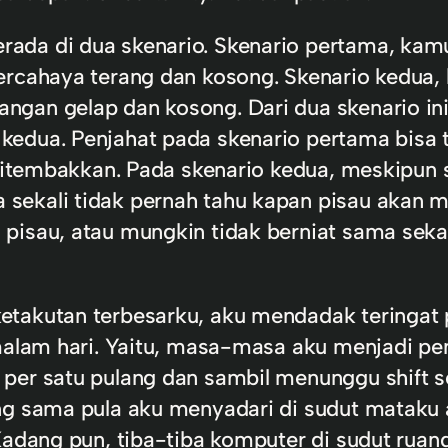
ada di dua skenario. Skenario pertama, kam
bercahaya terang dan kosong. Skenario kedua
ngan gelap dan kosong. Dari dua skenario i
edua. Penjahat pada skenario pertama bisa te
u ditembakkan. Pada skenario kedua, meskipun
 sekali tidak pernah tahu kapan pisau akan
isau, atau mungkin tidak berniat sama sekal
ketakutan terbesarku, aku mendadak teringa
 malam hari. Yaitu, masa-masa aku menjadi p
 per satu pulang dan sambil menunggu shift 
ng sama pula aku menyadari di sudut mataku 
 Kadang pun, tiba-tiba komputer di sudut rua