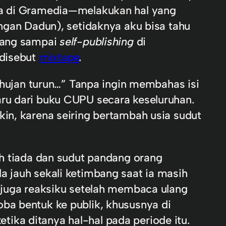
ada di Gramedia—melakukan hal yang
engan Dadun), setidaknya aku bisa tahu
ang sampai
self-publishing
di
 disebut
mixtape
.
ujan turun…” Tanpa ingin membahas isi
aru dari buku CUPU secara keseluruhan.
kin, karena seiring bertambah usia sudut
dah tiada dan sudut pandang orang
a jauh sekali ketimbang saat ia masih
u juga reaksiku setelah membaca ulang
ba bentuk ke publik, khususnya di
ika ditanya hal-hal pada periode itu.