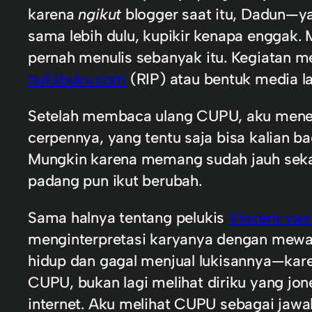
karena
ngikut
blogger saat itu, Dadun—y
sama lebih dulu, kupikir kenapa enggak. 
pernah menulis sebanyak itu. Kegiatan m
nulisbuku.com
(RIP) atau bentuk media l
Setelah membaca ulang CUPU, aku menem
cerpennya, yang tentu saja bisa kalian 
Mungkin karena memang sudah jauh sekali
padang pun ikut berubah.
Sama halnya tentang pelukis
Vincent va
menginterpretasi karyanya dengan mewah 
hidup dan gagal menjual lukisannya—kare
CUPU, bukan lagi melihat diriku yang jo
internet. Aku melihat CUPU sebagai jawa