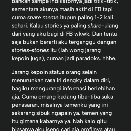
bahkan sampe indikatornya jadi titik-titik,
sementara akunya masih aktif di FB tapi
cuma
share meme
itupun paling 1-2 kali
sehari. Kalau stories ya paling
share
-ulang
dari yang aku bagi di FB wkwk. Dan tentu
saja bukan berarti aku terganggu dengan
stories-stories
itu (lah wong jarang
kepoin juga), cuman jadi paradoks. hhhe.
Jarang kepoin status orang selain
menurunkan rasa iri dengky dalam diri,
bagiku mengurangi informasi berlebihan
aja. Cuma emang kadang tiba-tiba suka
penasaran, misalnya temenku yang ini
sekarang sibuk ngapain ya. temen yang
itu gimana kabarnya ya. Nah kalo gitu
biasanya aku iseng cari aja profilnya atau