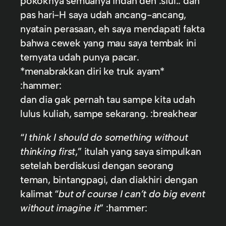
pokoknya semuanya indah deh :siul:. dan
pas hari-H saya udah ancang-ancang,
nyatain perasaan, eh saya mendapati fakta
bahwa cewek yang mau saya tembak ini
ternyata udah punya pacar.
*menabrakkan diri ke truk ayam*
:hammer:
dan dia gak pernah tau sampe kita udah
lulus kuliah, sampe sekarang. :breakhear
“
I think I should do something without
thinking first
,” itulah yang saya simpulkan
setelah berdiskusi dengan seorang
teman, bintangpagi
, dan diakhiri dengan
kalimat “
but of course I can’t do big event
without imagine it
” :hammer: