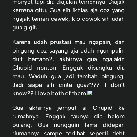
monyet tapi dia diajakin temennya. Diajak
kemana gitu. Gua sih ikhlas aja coz yang
ngajak temen cewek, klo cowok sih udah
gua gigit.
Karena udah prustasi mau ngapain, dan
bingung coz sayang aja udah ngumpulin
duit bertaon2. akhirnya gua ngajakin
Chupid nonton. Enggak disangka dia
mau. Waduh gua jadi tambah bingung.
Jadi siapa sih cinta gua???? I don‘t
know?? I love both of them.
Gua akhirnya jemput si Chupid ke
rumahnya. Enggak taunya dia belom
pulang. Gua nungguin lama didepan
riumahnya sampe terlihat seperti debt