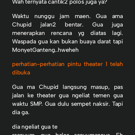
Wah ternyata cantik2 polos juga ya?
Waktu nunggu jam maen. Gua ama
Chupid jalan2 bentar. Gua juga
menerapkan rencana yg diatas lagi.
Waspada gua kan bukan buaya darat tapi
MonyetGanteng..hweheh
perhatian-perhatian pintu theater 1 telah
dibuka
Gua ma Chupid langsung masup, pas
jalan ke theater gua ngeliat temen gua
waktu SMP. Gua dulu sempet naksir. Tapi
dia ga.
dia ngeliat gua te
rsenyum, gua bales senyumannya. Eh