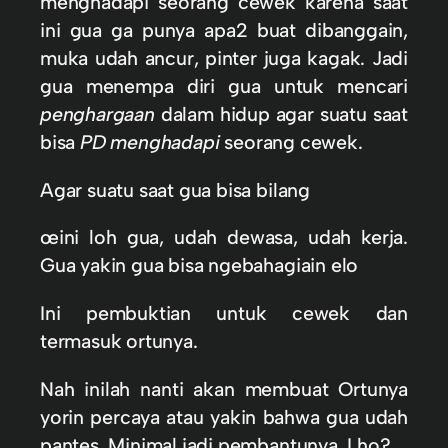
menghadapi seorang cewek karena saat
ini gua ga punya apa2 buat dibanggain,
muka udah ancur, pinter juga kagak. Jadi
gua menempa diri gua untuk mencari
penghargaan
dalam hidup agar suatu saat
bisa
PD menghadapi
seorang cewek.
Agar suatu saat gua bisa bilang
œini loh gua, udah dewasa, udah kerja.
Gua yakin gua bisa ngebahagiain elo
Ini pembuktian untuk cewek dan
termasuk ortunya.
Nah inilah nanti akan membuat Ortunya
yorin percaya atau yakin bahwa gua udah
pantes. Minimal jadi pembantunya. Lho?