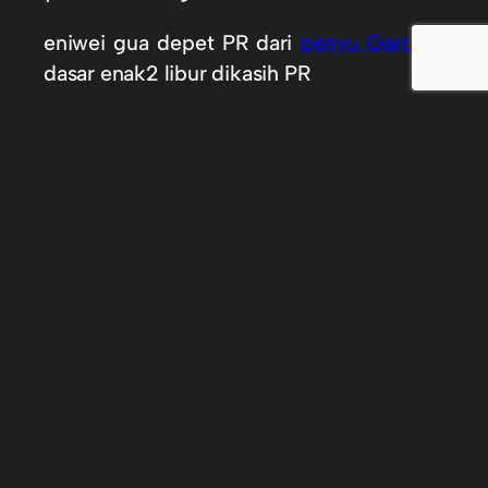
eniwei gua depet PR dari
penyu Garong
.
dasar enak2 libur dikasih PR
In
Celoteh