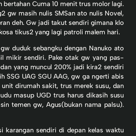
n bertahan Cuma 10 menit trus molor lagi.
2 gw masih nulis SMSan ato nulis Novel,
ran deh. Gw jadi takut sendiri gimana klo
osa tikus2 yang lagi patroli malem hari.
alo gw duduk sebangku dengan Nanuko ato
l mikir sendiri. Pake otak gw yang pas-
dan yang muncul 200% jadi kira2 sendiri
 nih SSG UAG SGU AAG, gw ga ngerti abis
nit dirumah sakit, trus merek susu, dan
 kudu masup UGD trus harus dikasih susu
asin temen gw, Agus(bukan nama palsu).
si karangan sendiri di depan kelas waktu