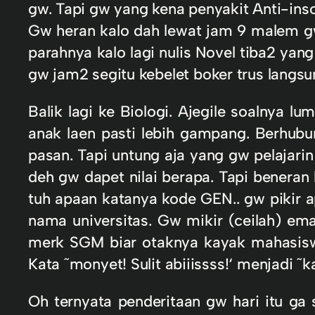
gw. Tapi gw yang kena penyakit Anti-inso
Gw heran kalo dah lewat jam 9 malem gw
parahnya kalo lagi nulis Novel tiba2 yan
gw jam2 segitu kebelet boker trus langsu
Balik lagi ke Biologi. Ajegile soalnya
anak laen pasti lebih gampang. Berhubu
pasan. Tapi untung aja yang gw pelajar
deh gw dapet nilai berapa. Tapi benera
tuh apaan katanya kode GEN.. gw pikir 
nama universitas. Gw mikir (ceilah) em
merk SGM biar otaknya kayak mahasiswa
Kata ˜monyet! Sulit abiiissss!‘ menjadi ˜ka
Oh ternyata penderitaan gw hari itu ga 