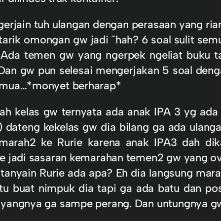
erjain tuh ulangan dengan perasaan yang ria
arik omongan gw jadi ˜hah? 6 soal sulit semu
!!! Ada temen gw yang ngerpek ngeliat buku
 Dan gw pun selesai mengerjakan 5 soal denga
semua…*monyet berharap*
h kelas gw ternyata ada anak IPA 3 yg ada 
ie) dateng kekelas gw dia bilang ga ada ula
marah2 ke Rurie karena anak IPA3 dah dika
ie jadi sasaran kemarahan temen2 gw yang ov
 tanyain Rurie ada apa? Eh dia langsung ma
atu buat nimpuk dia tapi ga ada batu dan po
sayangnya ga sampe perang. Dan untungnya g