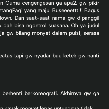
ren Cuma cengengesan ga apa2. gw pikir
intangPagi yang maju. Buseeeettt!!! Bagus
 down. Dan saat-saat nama gw dipanggil
dah bisa ngontrol suasana. Oh ya judul
ja gw bilang monyet dalem puisi, serasa
eatas tapi gw nyadar bau ketek gw nanti
berhenti berkoreografi. Akhirnya gw ga
n kayak monyet lepas untungnya tidak.