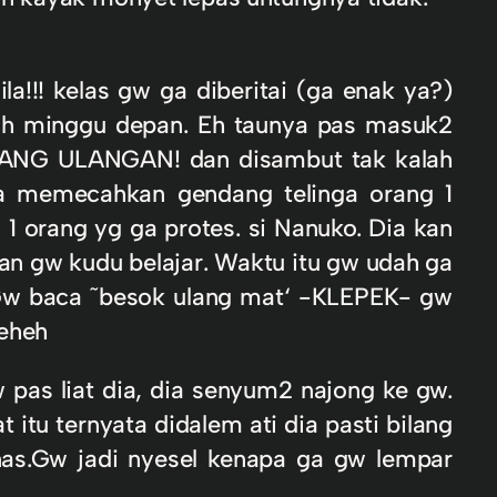
a!!! kelas gw ga diberitai (ga enak ya?)
sih minggu depan. Eh taunya pas masuk2
RANG ULANGAN! dan disambut tak kalah
a memecahkan gendang telinga orang 1
rang yg ga protes. si Nanuko. Dia kan
gan gw kudu belajar. Waktu itu gw udah ga
Gw baca ˜besok ulang mat‘ -KLEPEK- gw
heheh
 pas liat dia, dia senyum2 najong ke gw.
tu ternyata didalem ati dia pasti bilang
s.Gw jadi nyesel kenapa ga gw lempar