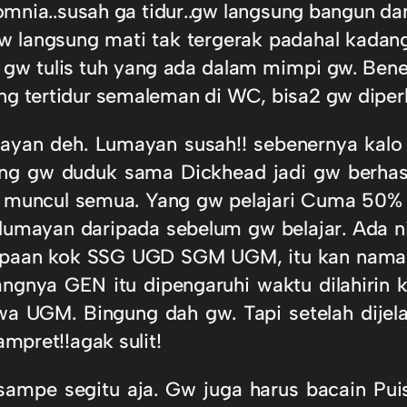
mnia..susah ga tidur..gw langsung bangun da
 langsung mati tak tergerak padahal kadang
g gw tulis tuh yang ada dalam mimpi gw. Bene
ng tertidur semaleman di WC, bisa2 gw diperk
 lumayan deh. Lumayan susah!! sebenernya k
ng gw duduk sama Dickhead jadi gw berhasi
in muncul semua. Yang gw pelajari Cuma 50% 
n lumayan daripada sebelum gw belajar. Ada
apaan kok SSG UGD SGM UGM, itu kan nama u
angnya GEN itu dipengaruhi waktu dilahirin
 UGM. Bingung dah gw. Tapi setelah dijel
mpret!!agak sulit!
sampe segitu aja. Gw juga harus bacain Pui