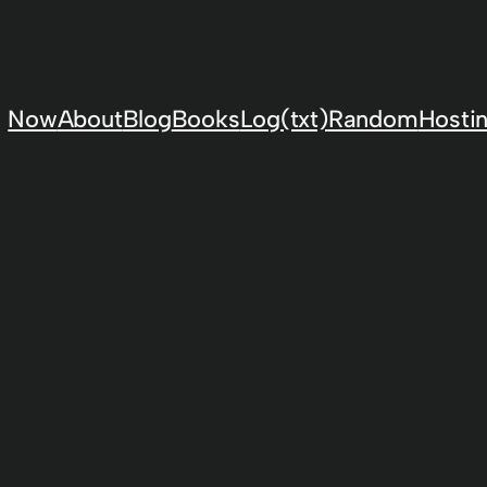
Now
About
Blog
Books
Log(txt)
Random
Hostin