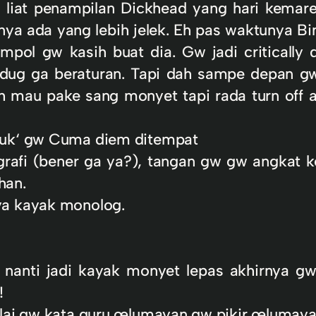
w liat penampilan Dickhead yang hari kema
nya ada yang lebih jelek. Eh pas waktunya B
mpol gw kasih buat dia. Gw jadi critically
ug ga beraturan. Tapi dah sampe depan gw 
h mau pake sang monyet tapi rada turn off a
nguk‘ gw Cuma diem ditempat
rafi (bener ga ya?), tangan gw gw angkat k
han.
ya kayak monolog.
anti jadi kayak monyet lepas akhirnya gw 
!
ilai gw kata guru œlumayan gw pikir œlumaya