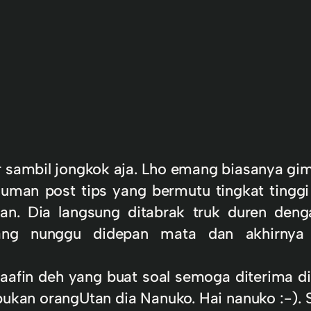
r sambil jongkok aja. Lho emang biasanya g
uman post tips yang bermutu tingkat tinggi
tan. Dia langsung ditabrak truk duren de
ang nunggu didepan mata dan akhirnya
aafin deh yang buat soal semoga diterima d
ukan orangUtan dia Nanuko. Hai nanuko :-).