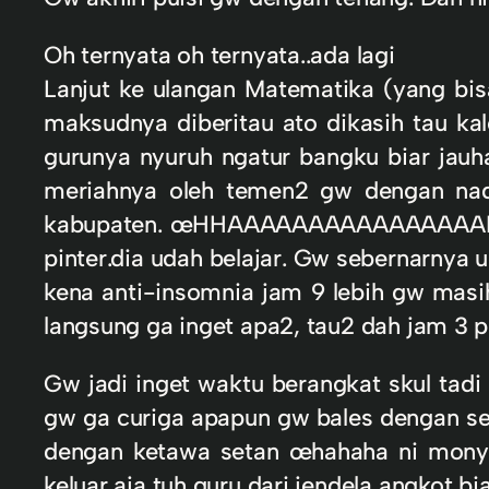
Oh ternyata oh ternyata..ada lagi
Lanjut ke ulangan Matematika (yang bisa
maksudnya diberitau ato dikasih tau k
gurunya nyuruh ngatur bangku biar ja
meriahnya oleh temen2 gw dengan nad
kabupaten. œHHAAAAAAAAAAAAAAAAHH me
pinter.dia udah belajar. Gw sebernarnya 
kena anti-insomnia jam 9 lebih gw ma
langsung ga inget apa2, tau2 dah jam 3 p
Gw jadi inget waktu berangkat skul tadi
gw ga curiga apapun gw bales dengan sen
dengan ketawa setan œhahaha ni monye
keluar aja tuh guru dari jendela angkot bia