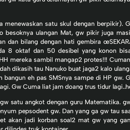
 menewaskan satu skul dengan berpikir). Gil
alo besoknya ulangan Mat, gw pikir juga ma
uhan dan bilang dengan hati gembira œSEKA
a 8 oktaf dan 50 desibel yang konon bis
reka sambil mangap2 protes!!! Cuman 1 o
udah dikasih tau Nanuko buat jaga2 kalo ulan
sih bangun eh pas SMSnya sampe di HP gw. 
agi. Gw Cuma liat jam doang trus tidur lagi..
 gw satu angkot dengan guru Matematika. gw
yum pepsodent gw. Dan yang ga gw tau saat i
t akan jadi korban soal2 mat gw yang gana
r dilindes truk kontainer.