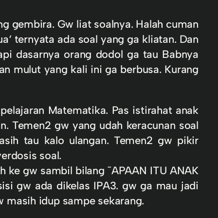
ng gembira. Gw liat soalnya. Halah cuman
a‘ ternyata ada soal yang ga kliatan. Dan
 tapi dasarnya orang dodol ga tau Babnya
n mulut yang kali ini ga berbusa. Kurang
pelajaran Matematika. Pas istirahat anak
ngan. Temen2 gw yang udah keracunan soal
sih tau kalo ulangan. Temen2 gw pikir
erdosis soal.
rah ke gw sambil bilang ˜APAAN ITU ANAK
sisi gw ada dikelas IPA3. gw ga mau jadi
w masih idup sampe sekarang.