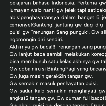
pelajaran bahasa Indonesia. Pertama g
lumayan walo nanti gw jelek tapi setidak
abis!penghayatannya dalem banget 5 je
œmonyetGanteng! jantung gw dag-dig-d
puisi gw ˜renungan Sang punguk‘. Gw si
ngomongin diri sendiri.
Akhirnya gw baca!!! ˜renungan sang pu
Gw lanjut baca sambil melakukan koreog
bisa membunuh satu kelas akhinya gw ta
Gw coba niru si BintangPagi yang bacan
Gw juga masih gerak2in tangan gw.
Gw semakin masuk penhayatan puisi.
Gw sadar kalo semakin menghayati gw n
angkat2 tangan gw. Gw cuman full bacot!
Gw akhiri puisi gw dengan tenang. Dan n