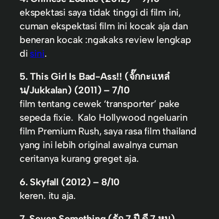
ekspektasi saya tidak tinggi di film ini,
cuman ekspektasi film ini kocak aja dan
beneran kocak :ngakaks review lengkap
di
sini
.
5. This Girl Is Bad-Ass!! (จั๊กกะแหล๋
น/Jukkalan) (2011) – 7/10
film tentang cewek ‘transporter’ pake
sepeda fixie. Kalo Hollywood ngeluarin
film Premium Rush, saya rasa film thailand
yang ini lebih original awalnya cuman
ceritanya kurang greget aja.
6. Skyfall (2012) – 8/10
keren. itu aja.
7. Seven Something (รัก 7 ปี ดี 7 หน)