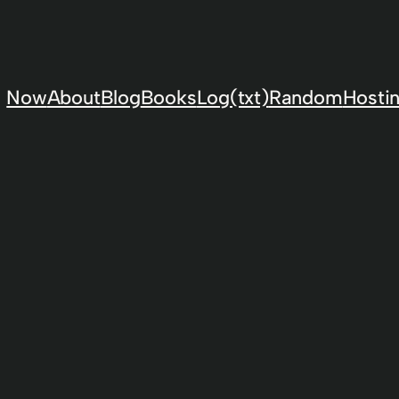
Now
About
Blog
Books
Log(txt)
Random
Hostin