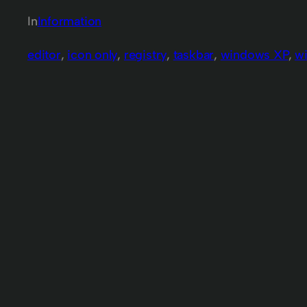
In
Information
editor
, 
icon only
, 
registry
, 
taskbar
, 
windows XP
, 
w