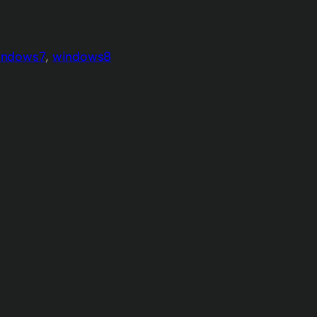
indows7
, 
windows8