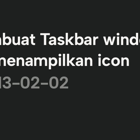
buat Taskbar win
menampilkan icon
13-02-02