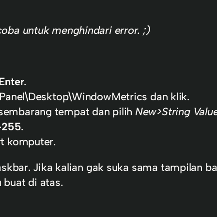
oba untuk menghindari error. ;)
Enter
.
anel\Desktop\WindowMetrics dan klik.
disembarang tempat dan pilih
New>String Valu
–255
.
rt komputer.
askbar. Jika kalian gak suka sama tampilan b
buat di atas.