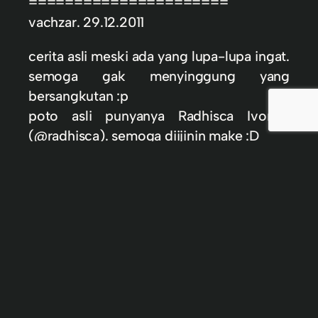
======================
vachzar. 29.12.2011
cerita asli meski ada yang lupa-lupa ingat.
semoga gak menyinggung yang
bersangkutan :p
poto asli punyanya Radhisca Ivonne
(@radhisca). semoga diijinin make :D
makasih buat mamenk yang inget sama
jaman dulu :D
In
Celoteh
, 
Cerpen
#cumanNaksirUnited