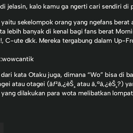
i jelasin, kalo kamu ga ngerti cari sendiri d
i yaitu sekelompok orang yang ngefans berat
Wota lebih banyak di kenal bagi fans berat M
!, C-ute dkk. Mereka tergabung dalam Up-Fro
:wowcantik
ari kata Otaku juga, dimana “Wo” bisa di b
gei atau otagei (ãƒ²ã‚¿èŠ¸ atau ã‚ªã‚¿èŠ¸?) y
 yang dilakukan para wota melibatkan lompat