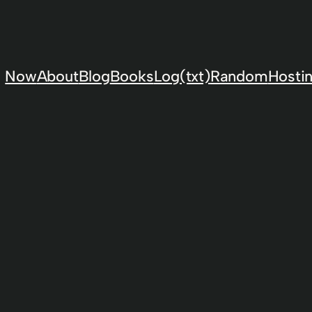
Now
About
Blog
Books
Log(txt)
Random
Hostin