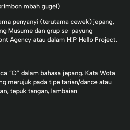
i primbon mbah gugel)
 ama penyanyi (terutama cewek) jepang,
orning Musume dan grup se-payung
nt Agency atau dalam H!P Hello Project.
aca “O” dalam bahasa jepang. Kata Wota
ang merujuk pada tipe tarian/dance atau
an, tepuk tangan, lambaian