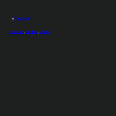
In
Celoteh
buono
, 
otaku
, 
wota