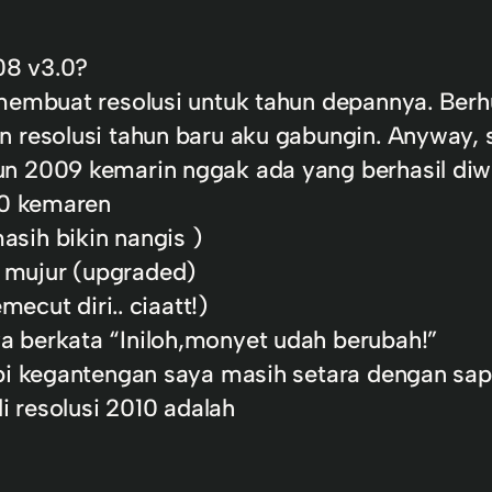
008 v3.0?
 membuat resolusi untuk tahun depannya. Ber
 resolusi tahun baru aku gabungin. Anyway, s
n 2009 kemarin nggak ada yang berhasil diwu
.0 kemaren
sih bikin nangis )
 mujur (upgraded)
mecut diri.. ciaatt!)
a berkata “Iniloh,monyet udah berubah!”
api kegantengan saya masih setara dengan sap
di resolusi 2010 adalah