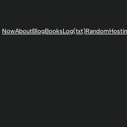
Now
About
Blog
Books
Log(txt)
Random
Hostin