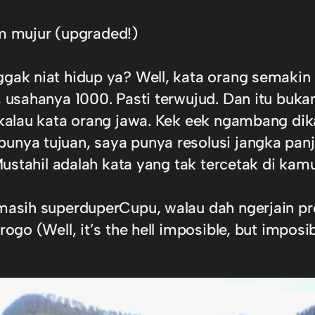
 mujur (upgraded!)
nggak niat hidup ya? Well, kata orang semaki
, usahanya 1000. Pasti terwujud. Dan itu bukan
 kalau kata orang jawa. Kek eek ngambang dika
punya tujuan, saya punya resolusi jangka p
 Mustahil adalah kata yang tak tercetak di kam
h masih superduperCupu, walau dah ngerjain p
ogo (Well, it’s the hell imposible, but imposib