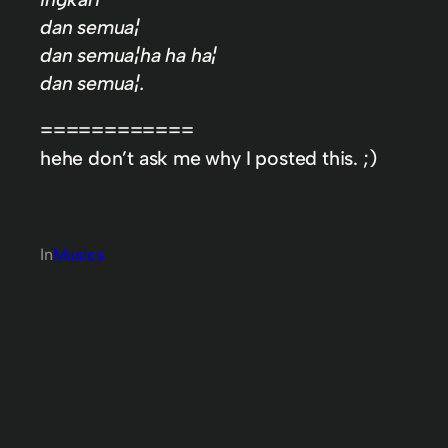
dan semua¦
dan semua¦ha ha ha¦
dan semua¦.
============
hehe don’t ask me why I posted this. ;)
In
Musics