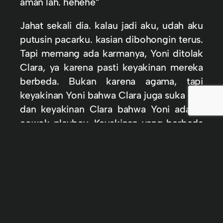
aman lah. hehehe”
Jahat sekali dia. kalau jadi aku, udah aku
putusin pacarku. kasian dibohongin terus.
Tapi memang ada karmanya, Yoni ditolak
Clara, ya karena pasti keyakinan mereka
berbeda. Bukan karena agama, tapi
keyakinan Yoni bahwa Clara juga suka dia,
dan keyakinan Clara bahwa Yoni adalah
cowok playboy. Keyakinan yang berbeda
sekali. Tentu saja hal itu sudah aku ketahui
dari Rani, yang selalu bersms ria
denganku tiap malam.
Hingga puncaknya, saat Yoni mulai
bergerilya mendekati Vita, aku mendapati
kabar dari Rani, bahwa akan ada D-Day.